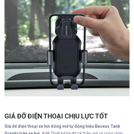
GIÁ ĐỠ ĐIỆN THOẠI CHỊU LỰC TỐT
Giá để điện thoại xe hơi đóng mở tự động hiệu Baseus Tank
Gravity trên xe hơi, ô tô
Thiết kế bệ đỡ và thân giá vô cùng chắc