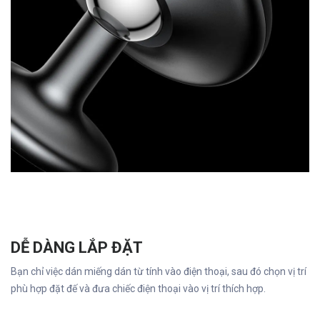
DỄ DÀNG LẮP ĐẶT
Bạn chỉ việc dán miếng dán từ tính vào điện thoại, sau đó chọn vị trí
phù hợp đặt đế và đưa chiếc điện thoại vào vị trí thích hợp.