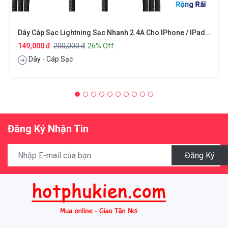
Dây Cáp Sạc Lightning Sạc Nhanh 2.4A Cho IPhone / IPad / Cho Airpods Hiệu Baseus Legend Series Elbow Thiết Kế Chuyên Dùng Cho Game Thủ Trang Bị Công Nghệ SR, Truyền Tải Dữ Liệu 480Mbps, Chip Sạc Thông Minh (giao Màu Ngẫu Nhiên)
149,000 đ
200,000 đ
26% Off
Dây - Cáp Sạc
Đăng Ký Nhận Tin
Đăng Ký