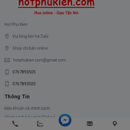
Hot Phu Kien
Vui lòng liên hệ Zalo
Shop chỉ bán online
hotphukien.com@gmail.com
0767893505
0767893505
Thông Tin
Điều khoản và chính sách
Chính sách bảo mật (Policy)
Từ chối trách nhiệm (disclaimer)