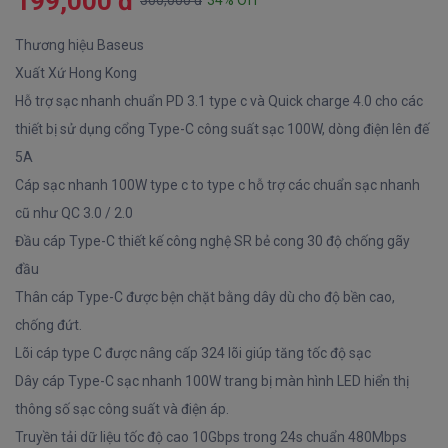
199,000 đ
300,000 đ
34% Off
Thương hiệu Baseus
Xuất Xứ Hong Kong
Hỗ trợ sạc nhanh chuẩn PD 3.1 type c và Quick charge 4.0 cho các
thiết bị sử dụng cổng Type-C công suất sạc 100W, dòng điện lên đế
5A
Cáp sạc nhanh 100W type c to type c hỗ trợ các chuẩn sạc nhanh
cũ như QC 3.0 / 2.0
Đầu cáp Type-C thiết kế công nghệ SR bẻ cong 30 độ chống gãy
đầu
Thân cáp Type-C được bện chặt bằng dây dù cho độ bền cao,
chống đứt.
Lõi cáp type C được nâng cấp 324 lõi giúp tăng tốc độ sạc
Dây cáp Type-C sạc nhanh 100W trang bị màn hình LED hiển thị
thông số sạc công suất và điện áp.
Truyền tải dữ liệu tốc độ cao 10Gbps trong 24s chuẩn 480Mbps