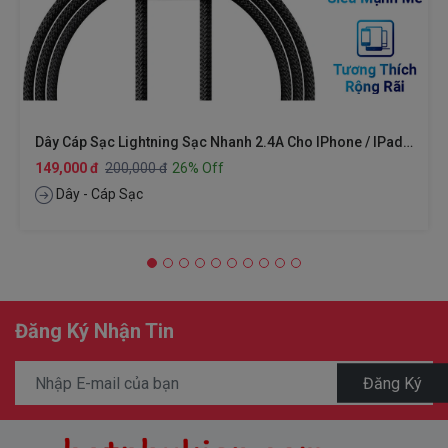
Dây Cáp Sạc Lightning Sạc Nhanh 2.4A Cho IPhone / IPad / Cho Airpods Hiệu Baseus Legend Series Elbow Thiết Kế Chuyên Dùng Cho Game Thủ Trang Bị Công Nghệ SR, Truyền Tải Dữ Liệu 480Mbps, Chip Sạc Thông Minh (giao Màu Ngẫu Nhiên)
149,000 đ
200,000 đ
26% Off
Dây - Cáp Sạc
Đăng Ký Nhận Tin
Đăng Ký