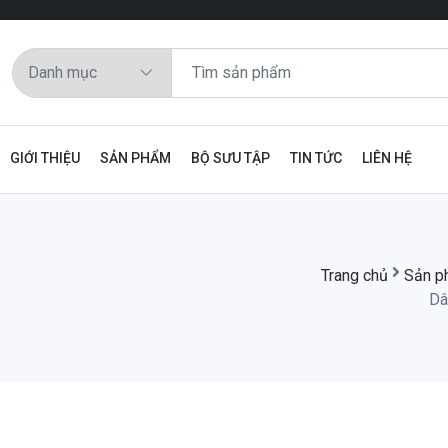
GIỚI THIỆU
SẢN PHẨM
BỘ SƯU TẬP
TIN TỨC
LIÊN HỆ
Trang chủ
Sản p
Dâ