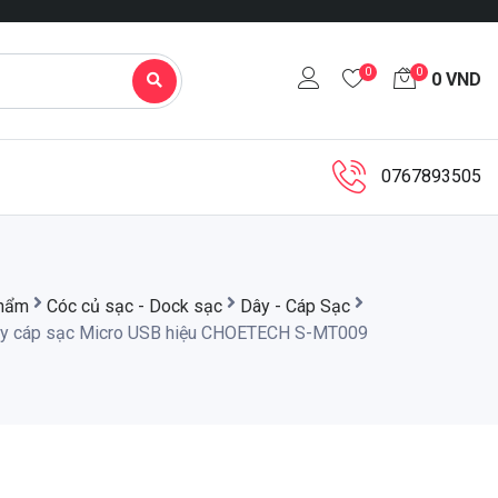
0
0
0
VND
0767893505
hẩm
Cóc củ sạc - Dock sạc
Dây - Cáp Sạc
y cáp sạc Micro USB hiệu CHOETECH S-MT009