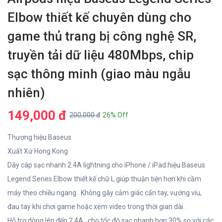
Elbow thiết kế chuyên dùng cho
game thủ trang bị công nghệ SR,
truyền tải dữ liệu 480Mbps, chip
sạc thông minh (giao màu ngẫu
nhiên)
149,000 đ
200,000 đ
26% Off
Thương hiệu Baseus
Xuất Xứ Hong Kong
Dây cáp sạc nhanh 2.4A lightning cho iPhone / iPad hiệu Baseus
Legend Series Elbow thiết kế chữ L giúp thuận tiện hơn khi cầm
máy theo chiều ngang . Không gây cảm giác cấn tay, vướng víu,
đau tay khi chơi game hoặc xem video trong thời gian dài .
Hỗ trợ dòng lên đến 2.4A , cho tốc độ sạc nhanh hơn 30% so với các