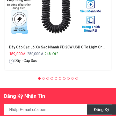
Dây Cáp Sạc Lò Xo Sạc Nhanh PD 20W USB C To Light Chuẩn Type C PD 3.0 Hiệu Rock Spring PD Cable Cho IPhone / Cho IPad / Cho Airpods (truyền Tải Dữ Liệu Tốc Độ Cao 480Mbps, Trang Bị Chip Điều Chỉnh Dòng Điện Thông Minh)
189,000 đ
250,000 đ
24% Off
Dây - Cáp Sạc
Đăng Ký Nhận Tin
Đăng Ký