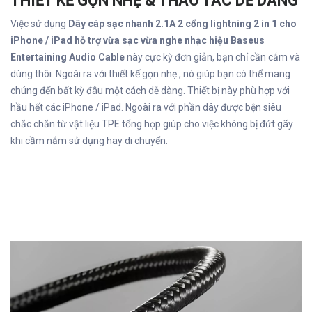
THIẾT KẾ GỌN NHẸ & THAO TÁC DỄ DÀNG
Việc sử dụng
Dây cáp sạc nhanh 2.1A 2 cổng lightning 2 in 1 cho
iPhone / iPad hỗ trợ vừa sạc vừa nghe nhạc hiệu Baseus
Entertaining Audio Cable
này cực kỳ đơn giản, bạn chỉ cần cắm và
dùng thôi. Ngoài ra với thiết kế gọn nhẹ , nó giúp bạn có thể mang
chúng đến bất kỳ đâu một cách dễ dàng. Thiết bị này phù hợp với
hầu hết các iPhone / iPad. Ngoài ra với phần dây được bện siêu
chắc chắn từ vật liệu TPE tổng hợp giúp cho việc không bị đứt gãy
khi cầm nắm sử dụng hay di chuyển.