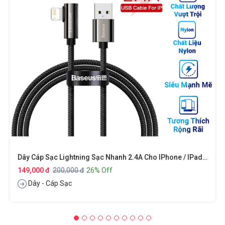
Dây Cáp Sạc Lightning Sạc Nhanh 2.4A Cho IPhone / IPad / Cho Airpods Hiệu Baseus Legend Series Elbow Thiết Kế Chuyên Dùng Cho Game Thủ Trang Bị Công Nghệ SR, Truyền Tải Dữ Liệu 480Mbps, Chip Sạc Thông Minh (giao Màu Ngẫu Nhiên)
149,000 đ
200,000 đ
26% Off
Dây - Cáp Sạc