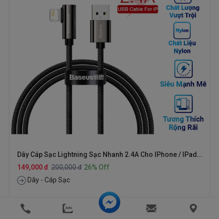
Dây Cáp Sạc Lightning Sạc Nhanh 2.4A Cho IPhone / IPad / Cho Airpods Hiệu Baseus Legend Series Elbow Thiết Kế Chuyên Dùng Cho Game Thủ Trang Bị Công Nghệ SR, Truyền Tải Dữ Liệu 480Mbps, Chip Sạc Thông Minh (giao Màu Ngẫu Nhiên)
149,000 đ
200,000 đ
26% Off
Dây - Cáp Sạc