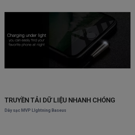
TRUYỀN TẢI DỮ LIỆU NHANH CHÓNG
Dây sạc MVP LIghtning Baseus