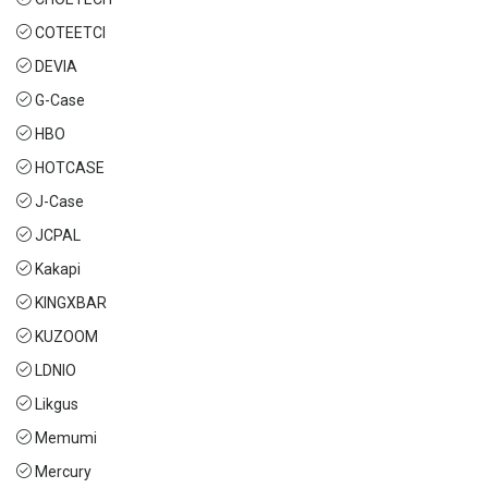
COTEETCI
DEVIA
G-Case
HBO
HOTCASE
J-Case
JCPAL
Kakapi
KINGXBAR
KUZOOM
LDNIO
Likgus
Memumi
Mercury