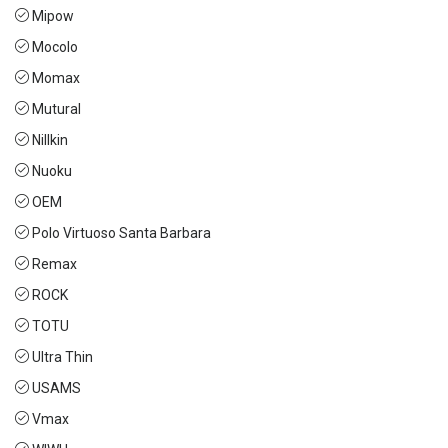
Mipow
Mocolo
Momax
Mutural
Nillkin
Nuoku
OEM
Polo Virtuoso Santa Barbara
Remax
ROCK
TOTU
Ultra Thin
USAMS
Vmax