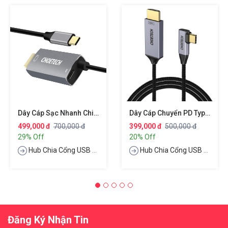
Dây Cáp Sạc Nhanh Chia Cổng Đa Năng PD Type-C Thành Cổng Type-C PD 3.0, Cổng HDMI Chuẩn 4k, Dài 180cm Hiệu CHOETECH M180
Dây Cáp Chuyển PD Type-C 3.1 Ra Cổng HDMI Chuẩn 4K Hiệu CHOETECH XCH1803
499,000 đ
700,000 đ
399,000 đ
500,000 đ
29% Off
20% Off
Hub Chia Cổng USB Type-C
Hub Chia Cổng USB Type-C
Đăng Ký Nhận Tin