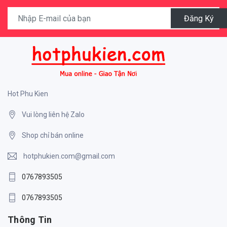
Đăng Ký
Hot Phu Kien
Vui lòng liên hệ Zalo
Shop chỉ bán online
hotphukien.com@gmail.com
0767893505
0767893505
Thông Tin