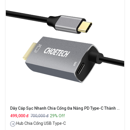
Dây Cáp Sạc Nhanh Chia Cổng Đa Năng PD Type-C Thành Cổng Type-C PD 3.0, Cổng HDMI Chuẩn 4k, Dài 180cm Hiệu CHOETECH M180
499,000 đ
700,000 đ
29% Off
Hub Chia Cổng USB Type-C