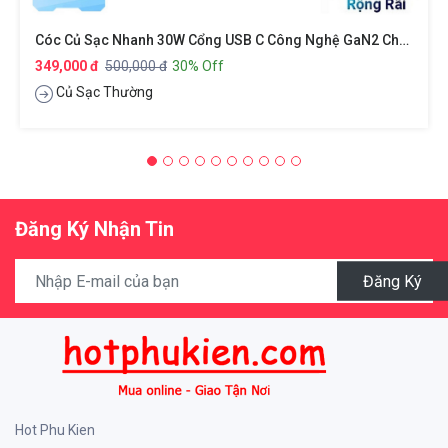
Cóc Củ Sạc Nhanh 30W Cổng USB C Công Nghệ GaN2 Chuẩn Sạc PD Type C 3.0 Cho IPhone / IPad / Smartphone Android Hiệu Anker 313 A2639 - Công Nghệ PowerIQ 3.0, Hệ Thống An Toàn ActiveShield 2.0, Chuẩn Cắm US-UK
349,000 đ
500,000 đ
30% Off
Củ Sạc Thường
Đăng Ký Nhận Tin
Đăng Ký
Hot Phu Kien