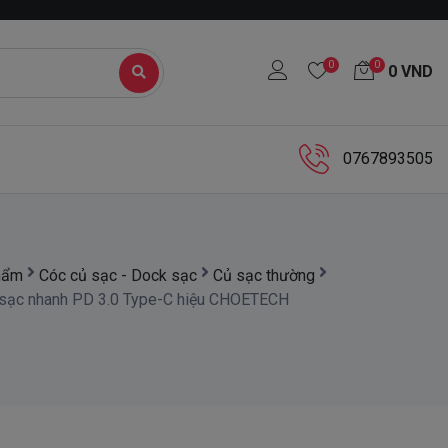
0
0
0
VND
0767893505
hẩm
Cóc củ sạc - Dock sạc
Củ sạc thường
 sạc nhanh PD 3.0 Type-C hiệu CHOETECH