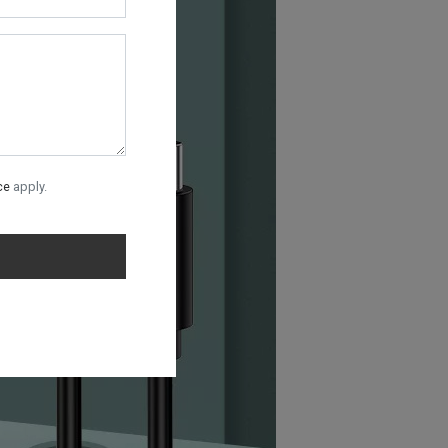
ce
apply.