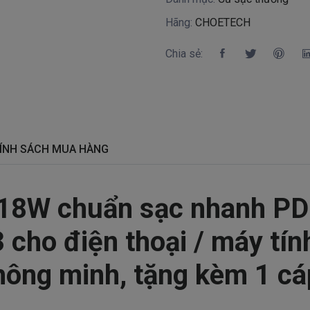
Hãng:
CHOETECH
Chia sẻ:
ÍNH SÁCH MUA HÀNG
18W chuẩn sạc nhanh PD 
ho điện thoại / máy tín
thông minh, tặng kèm 1 c