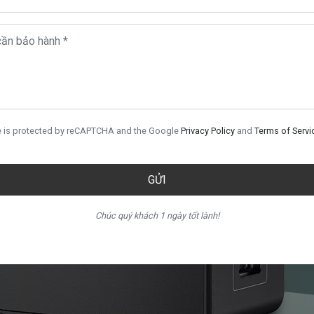
te is protected by reCAPTCHA and the Google
Privacy Policy
and
Terms of Servi
GỬI
Chúc quý khách 1 ngày tốt lành!