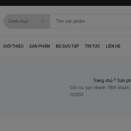
GIỚI THIỆU
SẢN PHẨM
BỘ SƯU TẬP
TIN TỨC
LIÊN HỆ
Trang chủ
Sản p
Cóc củ sạc nhanh 18W chuẩn
Q3003