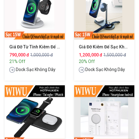
Giá Đỡ Từ Tính Kiêm Đế Sạc Không Dây Qi Sạc Nhanh 15W 3 In 1 Hỗ Trợ Sạc Dành Cho Apple Airpods / Appe Watch / IPhone Hiệu WIWU Power Air Wireless Station
Giá Đỡ Kiêm Đế Sạc Không Dây Qi Sạc Nhanh 15W 3 In 1 Dành Cho Apple Airpods / Apple Watch / IPhone Hiệu WIWU Power Air Wireless Charger X23
790,000 đ
1,000,000 đ
1,200,000 đ
1,500,000 đ
21% Off
20% Off
Dock Sạc Không Dây
Dock Sạc Không Dây