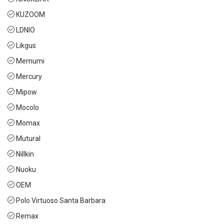
KUZOOM
LDNIO
Likgus
Memumi
Mercury
Mipow
Mocolo
Momax
Mutural
Nillkin
Nuoku
OEM
Polo Virtuoso Santa Barbara
Remax