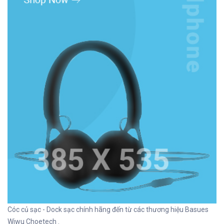
Cóc củ sạc - Dock sạc chính hãng đến từ các thương hiệu Basues
Wiwu Choetech .