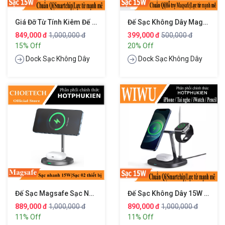
Giá Đỡ Từ Tính Kiêm Đế Sạc Không Dây Qi Sạc Nhanh 15W 3 In 1 Hỗ Trợ Sạc Dành Cho Apple Airpods / Appe Watch / IPhone Hiệu WIWU Power Air Wireless Charger PA3IN1B
Đế Sạc Không Dây Magsafe Sạc Nhanh 15W Chuẩn Qi Hiệu WIWU Magetic Wireless Charger M5
849,000 đ
1,000,000 đ
399,000 đ
500,000 đ
15% Off
20% Off
Dock Sạc Không Dây
Dock Sạc Không Dây
Đế Sạc Magsafe Sạc Nhanh Không Dây 15W 2 In 1 Dành Cho IPhone 12 / IPhone 13 / Smartphone Và AirPods 2 / Airpods 3 / Airpods Pro Hiệu CHOETECH T575-S
Đế Sạc Không Dây 15W 4 Test
889,000 đ
1,000,000 đ
890,000 đ
1,000,000 đ
11% Off
11% Off