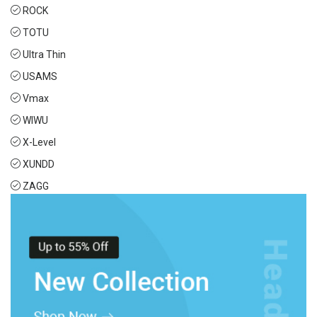
ROCK
TOTU
Ultra Thin
USAMS
Vmax
WIWU
X-Level
XUNDD
ZAGG