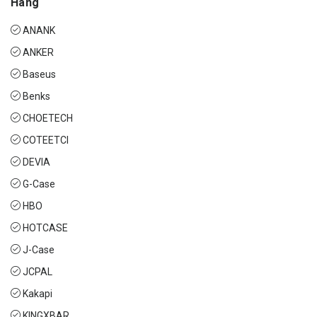
Hãng
ANANK
ANKER
Baseus
Benks
CHOETECH
COTEETCI
DEVIA
G-Case
HBO
HOTCASE
J-Case
JCPAL
Kakapi
KINGXBAR