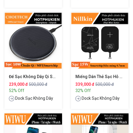
Đế Sạc Không Dây Qi Sạc Nhanh 10W Chuẩn MFI Hiệu CHOETECH T539s
Miếng Dán Thẻ Sạc Hỗ Trợ Sạc Không Dây Sạc Nhanh 15W Jack Lightning Cho Các Dòng IPad Mini 1 / 2 / 3 / 4 / 5 (7.9 Inch) Hiệu Nillkin Magic Tags Plus
239,000 đ
500,000 đ
339,000 đ
500,000 đ
52% Off
32% Off
Dock Sạc Không Dây
Dock Sạc Không Dây