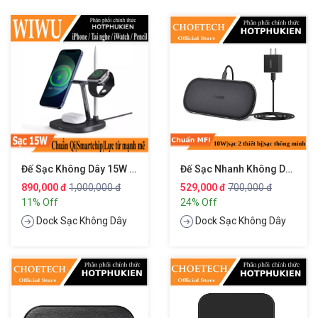
Đế Sạc Không Dây 15W 4 In 1 Hỗ Trợ Sạc Cho Apple Airpods / Appe Watch / Apple Pencil / IPhone Hiệu WIWU Power Air Wireless Charger M8
Đế Sạc Nhanh Không Dây Qi Hiệu CHOETECH HPK-T535-S
890,000 đ
1,000,000 đ
529,000 đ
700,000 đ
11% Off
24% Off
Dock Sạc Không Dây
Dock Sạc Không Dây