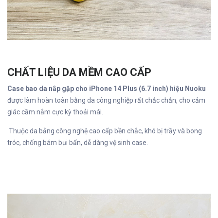
CHẤT LIỆU DA MỀM CAO CẤP
Case bao da nắp gập cho iPhone 14 Plus (6.7 inch) hiệu Nuoku
được làm hoàn toàn bằng da công nghiệp rất chắc chắn, cho cảm
giác cầm nắm cực kỳ thoải mái.
Thuộc da bằng công nghệ cao cấp bền chắc, khó bị trầy và bong
tróc, chống bám bụi bẩn, dễ dàng vệ sinh case.