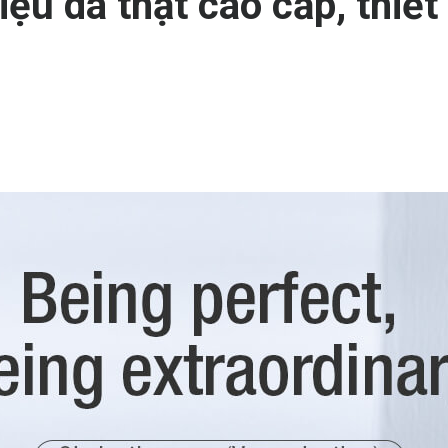
iệu da thật cao cấp, thiết