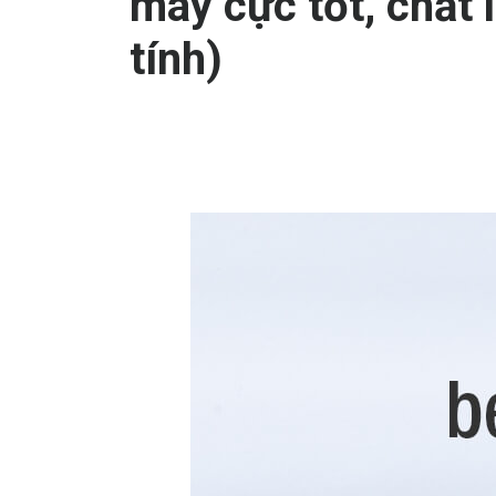
máy cực tốt, chất l
tính)