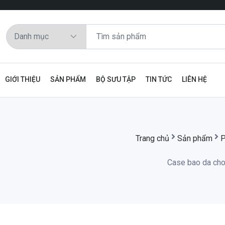
GIỚI THIỆU
SẢN PHẨM
BỘ SƯU TẬP
TIN TỨC
LIÊN HỆ
Trang chủ
Sản phẩm
P
Case bao da cho