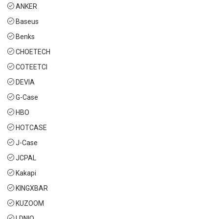
ANKER
Baseus
Benks
CHOETECH
COTEETCI
DEVIA
G-Case
HBO
HOTCASE
J-Case
JCPAL
Kakapi
KINGXBAR
KUZOOM
LDNIO