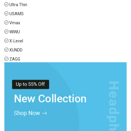
Ultra Thin
USAMS
Vmax
WIWU
X-Level
XUNDD
ZAGG