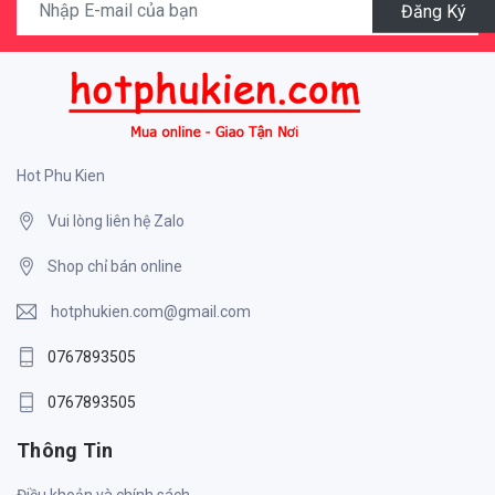
Đăng Ký
Hot Phu Kien
Vui lòng liên hệ Zalo
Shop chỉ bán online
hotphukien.com@gmail.com
0767893505
0767893505
Thông Tin
Điều khoản và chính sách