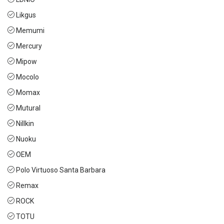
Likgus
Memumi
Mercury
Mipow
Mocolo
Momax
Mutural
Nillkin
Nuoku
OEM
Polo Virtuoso Santa Barbara
Remax
ROCK
TOTU