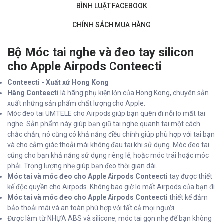
BÌNH LUẬT FACEBOOK
CHÍNH SÁCH MUA HÀNG
Bộ Móc tai nghe và đeo tay silicon
cho Apple Airpods Conteecti
Conteecti - Xuất xứ Hong Kong
Hãng Conteecti
là hãng phụ kiện lớn của Hong Kong, chuyên sản
xuất những sản phẩm chất lượng cho Apple.
Móc đeo tai UMTELE cho Airpods giúp bạn quên đi nỗi lo mất tai
nghe. Sản phẩm này giúp bạn giữ tai nghe quanh tai một cách
chắc chắn, nó cũng có khả năng điều chỉnh giúp phù hợp với tai bạn
và cho cảm giác thoải mái không đau tai khi sử dụng. Móc đeo tai
cũng cho bạn khả năng sử dụng riêng lẻ, hoặc móc trái hoặc móc
phải. Trọng lượng nhẹ giúp bạn đeo thời gian dài.
Móc tai và móc đeo cho Apple Airpods Conteecti
tay được thiết
kế độc quyền cho Airpods. Không bao giờ lo mất Airpods của bạn đi
Móc tai và móc đeo cho Apple Airpods Conteecti
thiết kế đảm
bảo thoải mái và an toàn phù hợp với tất cả mọi người
Được làm từ NHỰA ABS và silicone, móc tai gọn nhẹ để bạn không