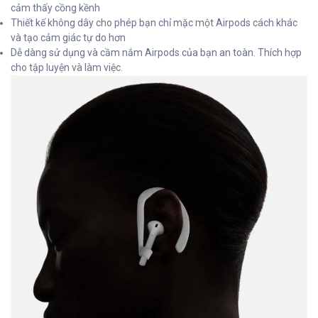
cảm thấy cồng kềnh
Thiết kế không dây cho phép bạn chỉ mặc một Airpods cách khác
và tạo cảm giác tự do hơn
Dễ dàng sử dụng và cầm nắm Airpods của bạn an toàn. Thích hợp
cho tập luyện và làm việc.