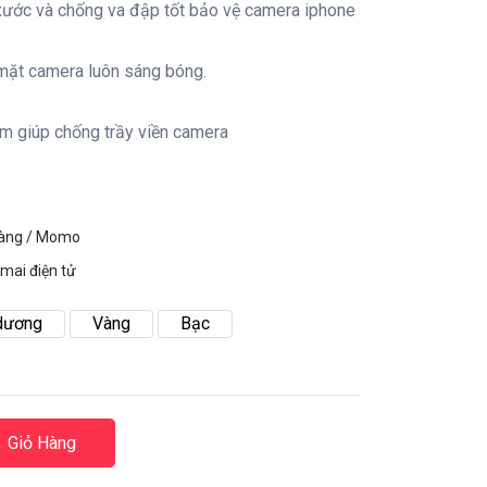
 xước và chống va đập tốt bảo vệ camera iphone
 mặt camera luôn sáng bóng.
m giúp chống trầy viền camera
hàng / Momo
mai điện tử
dương
Vàng
Bạc
Giỏ Hàng