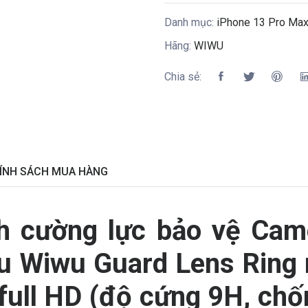
Danh mục:
iPhone 13 Pro Max 
Hãng:
WIWU
Chia sẻ:
ÍNH SÁCH MUA HÀNG
h cường lực bảo vệ Cam
ệu Wiwu Guard Lens Ring
full HD (độ cứng 9H, chố