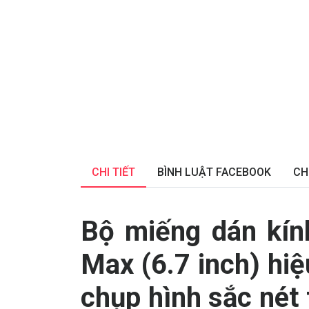
CHI TIẾT
BÌNH LUẬT FACEBOOK
CH
Bộ miếng dán kín
Max (6.7 inch) hi
chụp hình sắc nét 