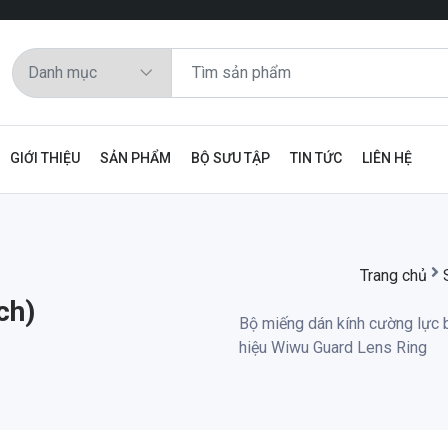
GIỚI THIỆU
SẢN PHẨM
BỘ SƯU TẬP
TIN TỨC
LIÊN HỆ
Trang chủ
ch)
Bộ miếng dán kính cường lực 
hiệu Wiwu Guard Lens Ring