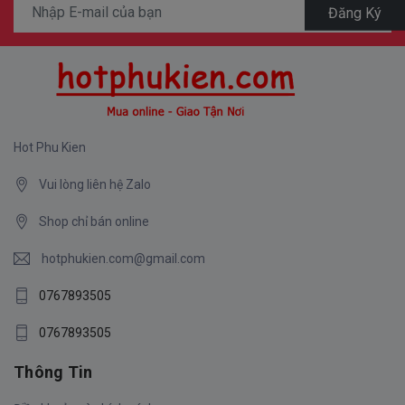
Đăng Ký
Hot Phu Kien
Vui lòng liên hệ Zalo
Shop chỉ bán online
hotphukien.com@gmail.com
0767893505
0767893505
Thông Tin