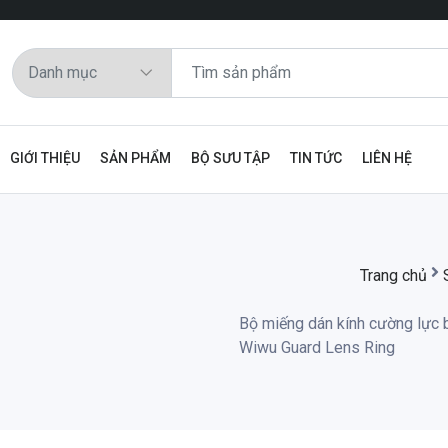
GIỚI THIỆU
SẢN PHẨM
BỘ SƯU TẬP
TIN TỨC
LIÊN HỆ
Trang chủ
Bộ miếng dán kính cường lực b
Wiwu Guard Lens Ring