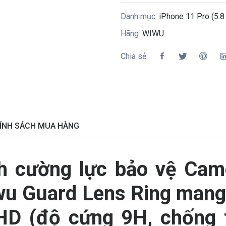
Danh mục:
iPhone 11 Pro (5.8 
Hãng:
WIWU
Chia sẻ:
ÍNH SÁCH MUA HÀNG
h cường lực bảo vệ Cam
iwu Guard Lens Ring mang
 HD (độ cứng 9H, chống 