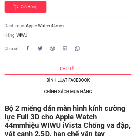
Giỏ Hàng
Danh mục:
Apple Watch 44mm
Hãng:
WIWU
Chia sẻ:
CHI TIẾT
BÌNH LUẬT FACEBOOK
CHÍNH SÁCH MUA HÀNG
Bộ 2 miếng dán màn hình kính cường
lực Full 3D cho Apple Watch
44mm
hiệu WIWU iVista Chống va đập,
vát cạnh 2.5D, hạn chế vân tay