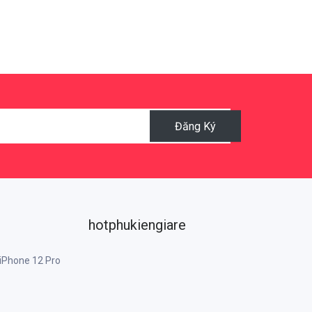
Đăng Ký
hotphukiengiare
 iPhone 12 Pro