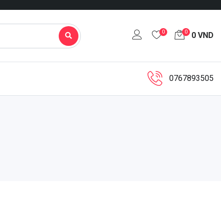
0
0
0
VND
0767893505