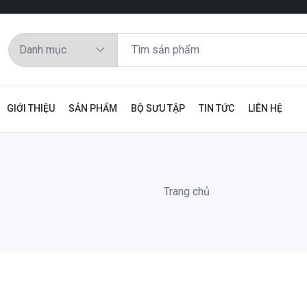
GIỚI THIỆU
SẢN PHẨM
BỘ SƯU TẬP
TIN TỨC
LIÊN HỆ
Trang chủ