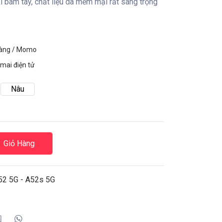
 bám tay, chất liệu da mềm mại rất sang trọng
hàng / Momo
mai điện tử
Nâu
Giỏ Hàng
52 5G - A52s 5G