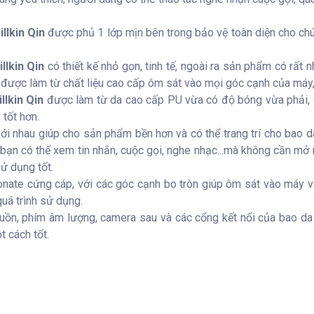
llkin Qin
được phủ 1 lớp mịn bên trong bảo vệ toàn diện cho chú 
llkin Qin
có thiết kế nhỏ gọn, tinh tế, ngoài ra sản phẩm có rất
được làm từ chất liệu cao cấp ôm sát vào mọi góc cạnh của máy,
lkin Qin
được làm từ da cao cấp PU vừa có độ bóng vừa phải, 
tốt hơn.
với nhau giúp cho sản phẩm bền hơn và có thể trang trí cho bao 
p bạn có thể xem tin nhắn, cuộc gọi, nghe nhạc...mà không cần mở
sử dụng tốt.
te cứng cáp, với các góc cạnh bo tròn giúp ôm sát vào máy và
uá trình sử dụng.
guồn, phím âm lượng, camera sau và các cổng kết nối của bao da đề
 cách tốt.