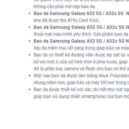
không cần phải mở nắp bao da.
Bao da Samsung Galaxy A52 5G / A52s 5G Ni
khe để được thẻ ATM, Card Visit...
Bao da Samsung Galaxy A52 5G / A52s 5G Ni
thoải mái màu mình yêu thích. Sản phẩm bao da 
Bao da Samsung Galaxy A52 5G / A52s 5G Nil
liệu da mềm mại rất sang trọng giúp bảo vệ máy 
Bao da có thiết kế đường viền được ép sát lại 
kế với một ô cửa sổ hình tròn ở phía trước, giú
để lộ phần loa, camera và flash cho bạn có thể 
Mặt sau bao da được làm bằng nhựa Polycarbona
nhung mềm mịn, giúp bảo vệ máy tốt hơn trong q
Bao da được thiết kế với các chi tiết như nút n
giúp bạn sử dụng chiếc smartphone của bạn một