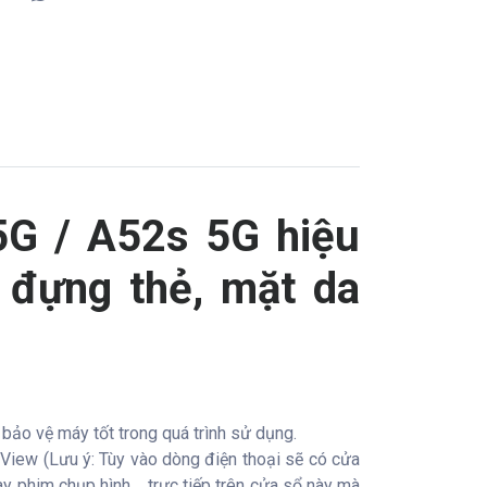
5G / A52s 5G hiệu
n đựng thẻ, mặt da
 bảo vệ máy tốt trong quá trình sử dụng.
View (Lưu ý: Tùy vào dòng điện thoại sẽ có cửa
 phim chụp hình,... trực tiếp trên cửa sổ này mà