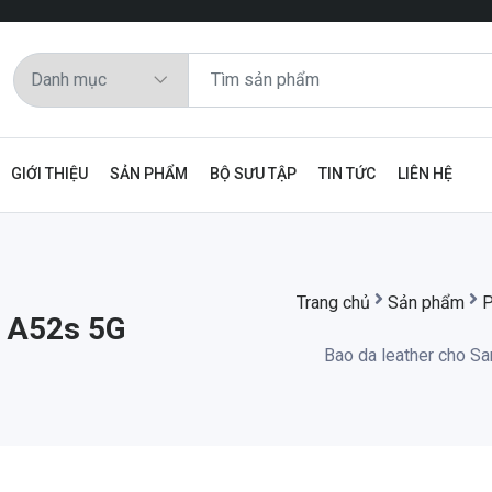
GIỚI THIỆU
SẢN PHẨM
BỘ SƯU TẬP
TIN TỨC
LIÊN HỆ
Trang chủ
Sản phẩm
P
 A52s 5G
Bao da leather cho Sa