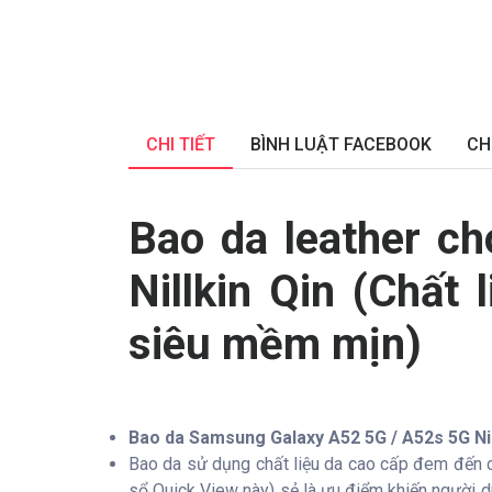
CHI TIẾT
BÌNH LUẬT FACEBOOK
CH
Bao da leather c
Nillkin Qin (Chất
siêu mềm mịn)
Bao da Samsung Galaxy A52 5G / A52s 5G Nil
Bao da sử dụng chất liệu da cao cấp đem đến c
sổ Quick View này) sẻ là ưu điểm khiến người dù