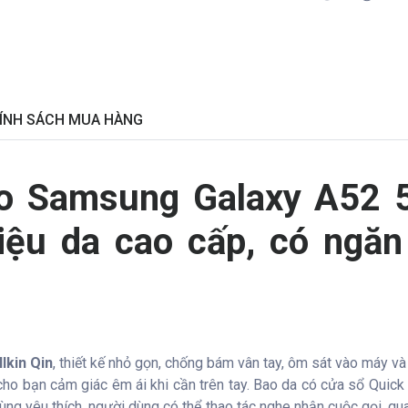
ÍNH SÁCH MUA HÀNG
ho Samsung Galaxy A52 
 liệu da cao cấp, có ngă
lkin Qin
, thiết kế nhỏ gọn, chống bám vân tay, ôm sát vào máy và
ho bạn cảm giác êm ái khi cần trên tay. Bao da có cửa sổ Quick 
ng yêu thích, người dùng có thể thao tác nghe nhận cuộc gọi, quay