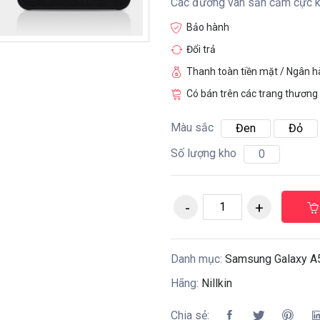
Các đường vân sần cầm cực kì
Bảo hành
Đổi trả
Thanh toàn tiền mặt / Ngân 
Có bán trên các trang thương 
Màu sắc
Đen
Đỏ
Số lượng kho
0
Danh mục:
Samsung Galaxy A
Hãng:
Nillkin
Chia sẻ: