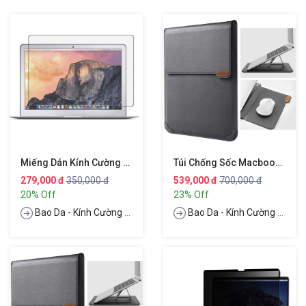
Miếng Dán Kính Cường Lực Mercury H+ Pro Cho Macbook Pro Retina 13 Inch
Túi Chống Sốc Macbook Laptop 16 Inch Đa Năng Kiêm Giá Đỡ & Miếng Lót Chuột Hiệu Nillkin Sleeve Case Stand Adjustable
279,000 đ
350,000 đ
539,000 đ
700,000 đ
20% Off
23% Off
Bao Da - Kính Cường Lực
Bao Da - Kính Cường Lực