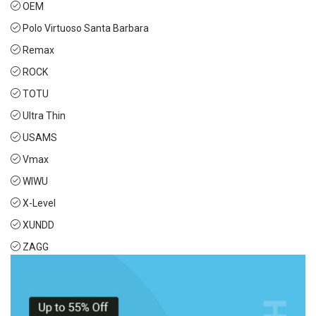
OEM
Polo Virtuoso Santa Barbara
Remax
ROCK
TOTU
Ultra Thin
USAMS
Vmax
WIWU
X-Level
XUNDD
ZAGG