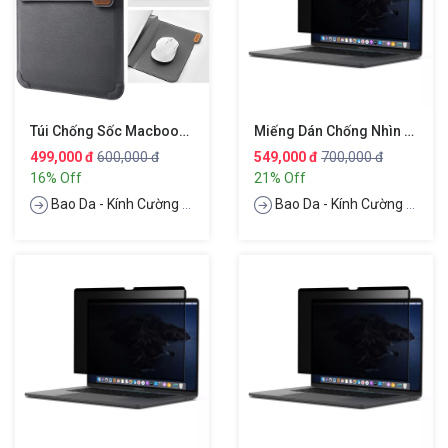
Túi Chống Sốc Macbook Laptop 14 Inch Đa Năng Kiêm Giá Đỡ & Miếng Lót Chuột Hiệu Nillkin Sleeve Case Stand Adjustable
Miếng Dán Chống Nhìn Trộm Film Từ Tính Cho Macbook Pro 14 Inch Hiệu WIWU Magnetic Screen Protector Privacy
499,000 đ
600,000 đ
549,000 đ
700,000 đ
16% Off
21% Off
Bao Da - Kính Cường Lực
Bao Da - Kính Cường Lực