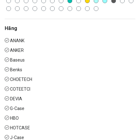
Hãng
ANANK
ANKER
Baseus
Benks
CHOETECH
COTEETCI
DEVIA
G-Case
HBO
HOTCASE
J-Case