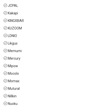
JCPAL
Kakapi
KINGXBAR
KUZOOM
LDNIO
Likgus
Memumi
Mercury
Mipow
Mocolo
Momax
Mutural
Nillkin
Nuoku