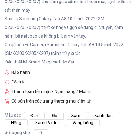
X200/X205/X207) cho cảm giác cầm nắm thoải mái, cạnh viền ôm
sát thân máy.
Bao da Samsung Galaxy Tab A8 10.5 inch 2022 (SM-
X200/X205/X207) thiết kế nhẹ và gọn dễ dàng di chuyển, cầm
nắm, bề mặt bao da không bị bám vân tay.
Có gờ bảo vệ Camera Samsung Galaxy Tab A8 10.5 inch 2022
(SM-X200/X205/X207) tránh trầy xước.
Kiểu thiết kế Smart Magenic hiện đại
Bảo hành
Đổi trả
Thanh toàn tiền mặt / Ngân hàng / Momo
Có bán trên các trang thương mai điện tử
Màu sắc
Đen
Đỏ
Xám
Xanh đen
Hồng
Xanh Pastel
Vàng hồng
Số lượng kho
0