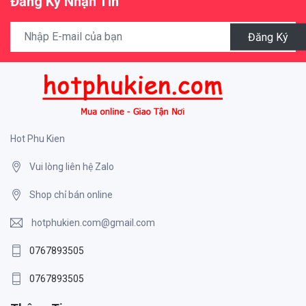
Đăng Ký Nhận Tin
Đăng Ký
Hot Phu Kien
Vui lòng liên hệ Zalo
Shop chỉ bán online
hotphukien.com@gmail.com
0767893505
0767893505