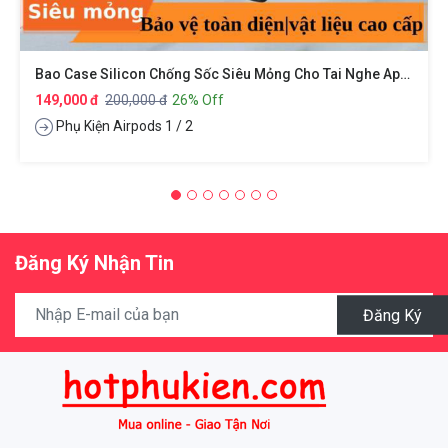
Bao Case Silicon Chống Sốc Siêu Mỏng Cho Tai Nghe Apple Airpods 1 / 2 Hiệu XUNDD Drop Resistant (Thiết Kế Siêu Mỏng Kiểu Dáng Viền Màu Bảo Vệ Chắc Chắn)
149,000 đ
200,000 đ
26% Off
Phụ Kiện Airpods 1 / 2
Đăng Ký Nhận Tin
Đăng Ký