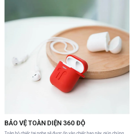
BẢO VỆ TOÀN DIỆN 360 ĐỘ
Toàn bộ chiếc tai nghe sẽ được ốp vào chiếc bao này, giúp chúng