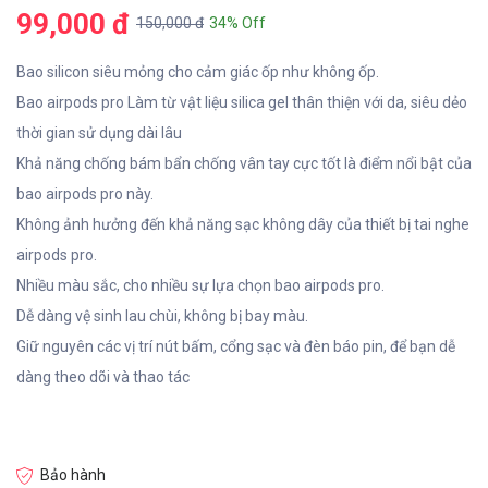
99,000 đ
150,000 đ
34% Off
Bao silicon siêu mỏng cho cảm giác ốp như không ốp.
Bao airpods pro Làm từ vật liệu silica gel thân thiện với da, siêu dẻo
thời gian sử dụng dài lâu
Khả năng chống bám bẩn chống vân tay cực tốt là điểm nổi bật của
bao airpods pro này.
Không ảnh hưởng đến khả năng sạc không dây của thiết bị tai nghe
airpods pro.
Nhiều màu sắc, cho nhiều sự lựa chọn bao airpods pro.
Dễ dàng vệ sinh lau chùi, không bị bay màu.
Giữ nguyên các vị trí nút bấm, cổng sạc và đèn báo pin, để bạn dễ
dàng theo dõi và thao tác
Bảo hành