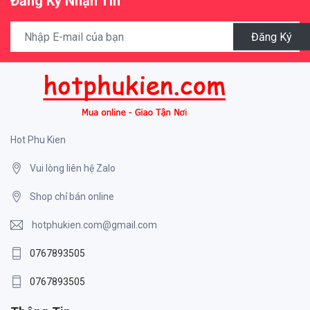
Đăng Ký Nhận Tin
Đăng Ký
Hot Phu Kien
Vui lòng liên hệ Zalo
Shop chỉ bán online
hotphukien.com@gmail.com
0767893505
0767893505