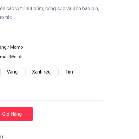
n các vị trí nút bấm, cổng sạc và đèn báo pin,
ao tác
hàng / Momo
mai điện tử
Vàng
Xanh rêu
Tím
Giỏ Hàng
Pro