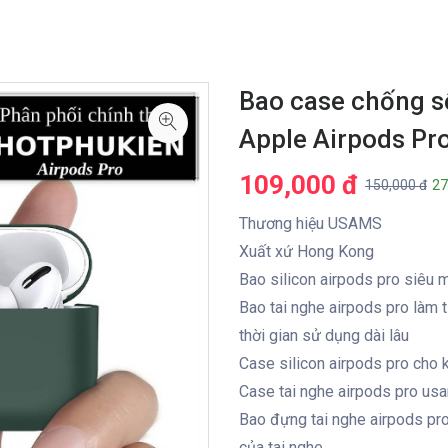
Bao case chống số
Apple Airpods Pr
109,000 đ
150,000 đ
27
Thương hiệu USAMS
Xuất xứ Hong Kong
Bao silicon airpods pro siêu
Bao tai nghe airpods pro làm từ
thời gian sử dụng dài lâu
Case silicon airpods pro cho
Case tai nghe airpods pro usa
Bao đựng tai nghe airpods pr
của tai nghe