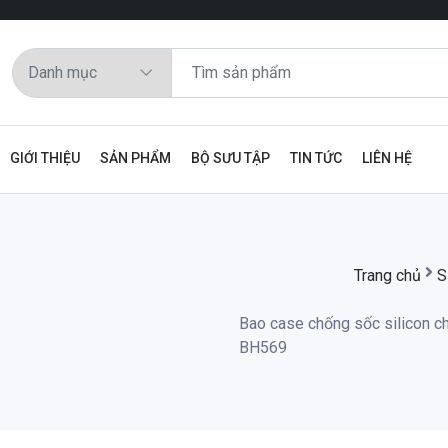
GIỚI THIỆU
SẢN PHẨM
BỘ SƯU TẬP
TIN TỨC
LIÊN HỆ
Trang chủ
S
Bao case chống sốc silicon c
BH569