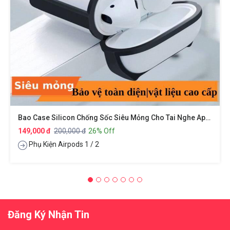
Bao Case Silicon Chống Sốc Siêu Mỏng Cho Tai Nghe Apple Airpods 1 / 2 Hiệu XUNDD Drop Resistant (Thiết Kế Siêu Mỏng Kiểu Dáng Viền Màu Bảo Vệ Chắc Chắn)
149,000 đ
200,000 đ
26% Off
Phụ Kiện Airpods 1 / 2
Đăng Ký Nhận Tin