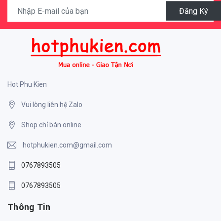
Đăng Ký
Hot Phu Kien
Vui lòng liên hệ Zalo
Shop chỉ bán online
hotphukien.com@gmail.com
0767893505
0767893505
Thông Tin