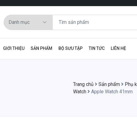
GIỚI THIỆU
SẢN PHẨM
BỘ SƯU TẬP
TIN TỨC
LIÊN HỆ
Trang chủ
Sản phẩm
Phụ k
Watch
Apple Watch 41mm