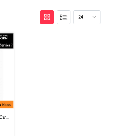
Miếng Dán Màn Hình Kính Cường Lực Full 4D Cho Apple Watch 41mm Series 7 Hiệu COTEETCI 4D IWatch