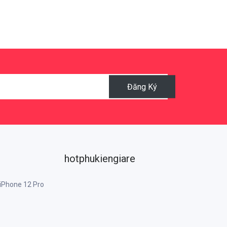
Đăng Ký
hotphukiengiare
 iPhone 12 Pro