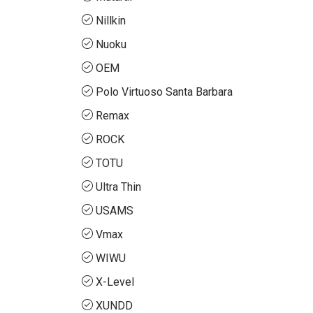
Nillkin
Nuoku
OEM
Polo Virtuoso Santa Barbara
Remax
ROCK
TOTU
Ultra Thin
USAMS
Vmax
WIWU
X-Level
XUNDD