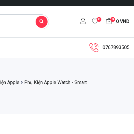
0
0
0
VND
0767893505
iện Apple
Phụ Kiện Apple Watch - Smart