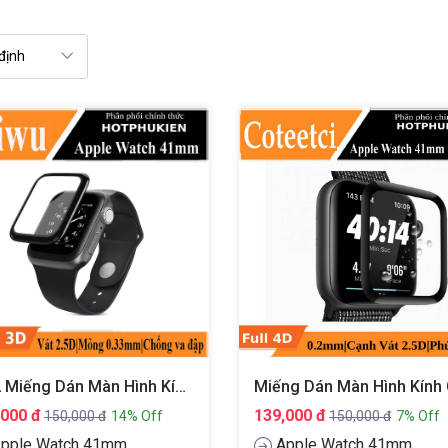
Bộ 2 Miếng Dán Màn Hình Kính Cường Lực Full 3D Cho Apple Watch 41mm Hiệu WIWU IVista
,000 đ
139,000 đ
150,000 đ
14% Off
150,000 đ
7% Off
pple Watch 41mm
Apple Watch 41mm