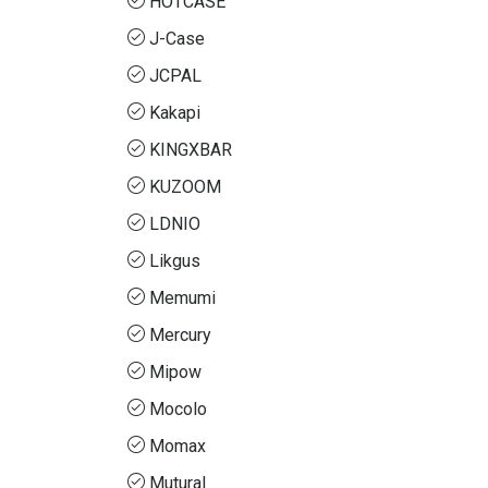
HOTCASE
J-Case
JCPAL
Kakapi
KINGXBAR
KUZOOM
LDNIO
Likgus
Memumi
Mercury
Mipow
Mocolo
Momax
Mutural