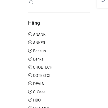
Hãng
ANANK
ANKER
Baseus
Benks
CHOETECH
COTEETCI
DEVIA
G-Case
HBO