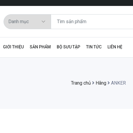
GIỚI THIỆU
SẢN PHẨM
BỘ SƯU TẬP
TIN TỨC
LIÊN HỆ
Trang chủ
Hãng
ANKER