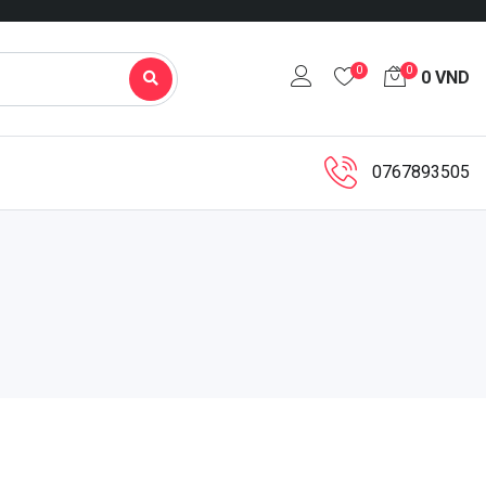
0
0
0
VND
0767893505