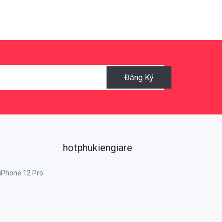
Đăng Ký
hotphukiengiare
 iPhone 12 Pro