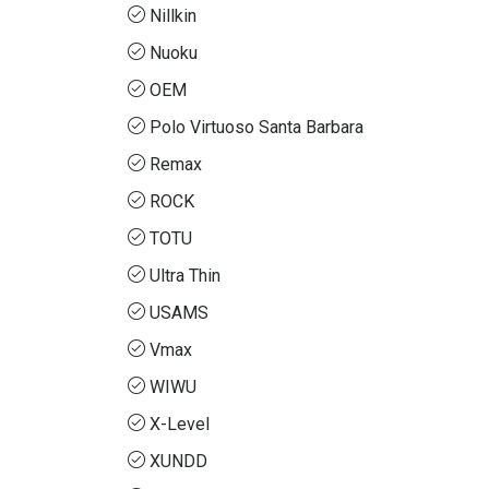
Nillkin
Nuoku
OEM
Polo Virtuoso Santa Barbara
Remax
ROCK
TOTU
Ultra Thin
USAMS
Vmax
WIWU
X-Level
XUNDD