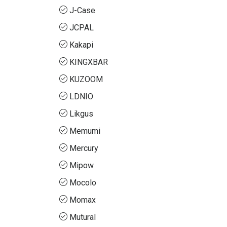
J-Case
JCPAL
Kakapi
KINGXBAR
KUZOOM
LDNIO
Likgus
Memumi
Mercury
Mipow
Mocolo
Momax
Mutural