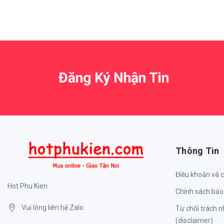
Đăng Ký Nhận Tin
Thông Tin
Điều khoản và 
Hot Phu Kien
Chính sách bảo
Vui lòng liên hệ Zalo
Từ chối trách 
(disclaimer)