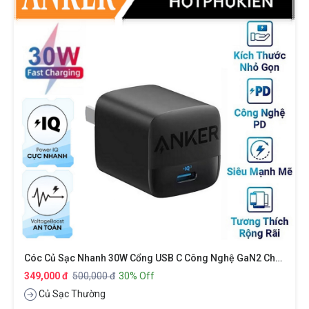
Cóc Củ Sạc Nhanh 30W Cổng USB C Công Nghệ GaN2 Chuẩn Sạc PD Type C 3.0 Cho IPhone / IPad / Smartphone Android Hiệu Anker 313 A2639 - Công Nghệ PowerIQ 3.0, Hệ Thống An Toàn ActiveShield 2.0, Chuẩn Cắm US-UK
349,000 đ
500,000 đ
30% Off
Củ Sạc Thường